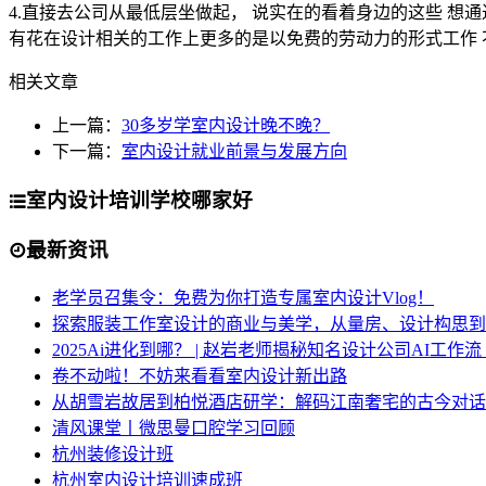
4.直接去公司从最低层坐做起， 说实在的看着身边的这些 想
有花在设计相关的工作上更多的是以免费的劳动力的形式工作 
相关文章
上一篇：
30多岁学室内设计晚不晚？
下一篇：
室内设计就业前景与发展方向
室内设计培训学校哪家好
最新资讯
老学员召集令：免费为你打造专属室内设计Vlog！
探索服装工作室设计的商业与美学，从量房、设计构思到
2025Ai进化到哪？ | 赵岩老师揭秘知名设计公司AI工作
卷不动啦！不妨来看看室内设计新出路
从胡雪岩故居到柏悦酒店研学：解码江南奢宅的古今对话
清风课堂丨微思曼口腔学习回顾
杭州装修设计班
杭州室内设计培训速成班