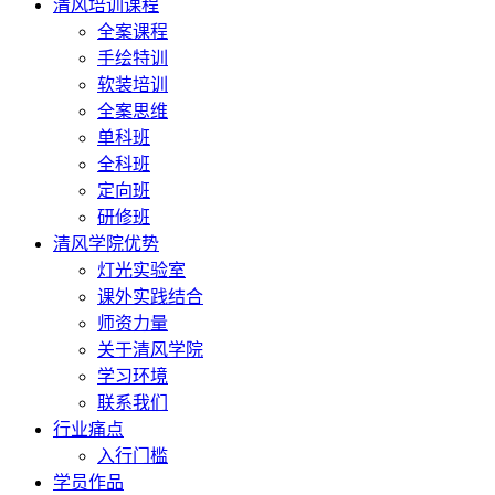
清风培训课程
全案课程
手绘特训
软装培训
全案思维
单科班
全科班
定向班
研修班
清风学院优势
灯光实验室
课外实践结合
师资力量
关于清风学院
学习环境
联系我们
行业痛点
入行门槛
学员作品