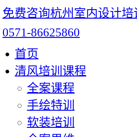
免费咨询杭州室内设计培
0571-86625860
首页
清风培训课程
全案课程
手绘特训
软装培训