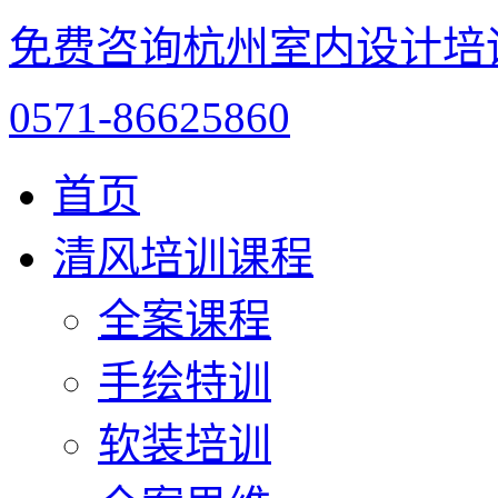
免费咨询杭州室内设计培
0571-86625860
首页
清风培训课程
全案课程
手绘特训
软装培训