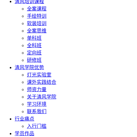
清风培训课程
全案课程
手绘特训
软装培训
全案思维
单科班
全科班
定向班
研修班
清风学院优势
灯光实验室
课外实践结合
师资力量
关于清风学院
学习环境
联系我们
行业痛点
入行门槛
学员作品