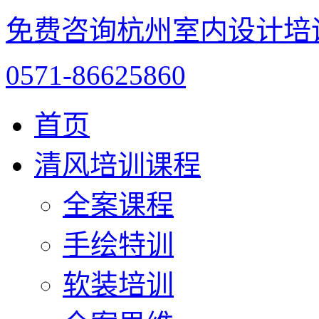
免费咨询杭州室内设计培
0571-86625860
首页
清风培训课程
全案课程
手绘特训
软装培训