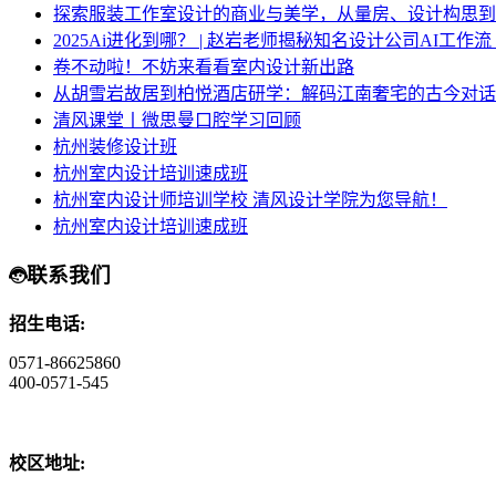
探索服装工作室设计的商业与美学，从量房、设计构思到
2025Ai进化到哪？ | 赵岩老师揭秘知名设计公司AI工作
卷不动啦！不妨来看看室内设计新出路
从胡雪岩故居到柏悦酒店研学：解码江南奢宅的古今对话
清风课堂丨微思曼口腔学习回顾
杭州装修设计班
杭州室内设计培训速成班
杭州室内设计师培训学校 清风设计学院为您导航！
杭州室内设计培训速成班
联系我们
招生电话:
0571-86625860
400-0571-545
校区地址: