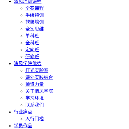
清风培训课程
全案课程
手绘特训
软装培训
全案思维
单科班
全科班
定向班
研修班
清风学院优势
灯光实验室
课外实践结合
师资力量
关于清风学院
学习环境
联系我们
行业痛点
入行门槛
学员作品