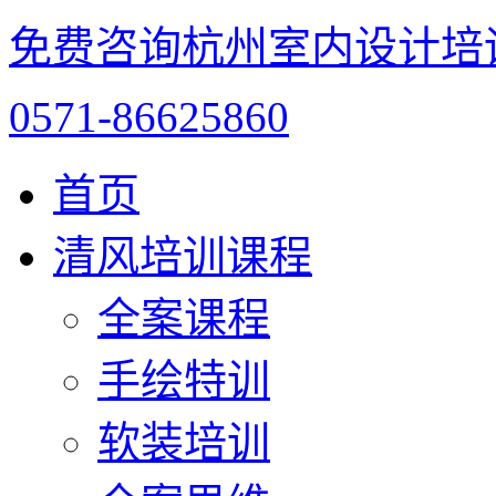
免费咨询杭州室内设计培
0571-86625860
首页
清风培训课程
全案课程
手绘特训
软装培训