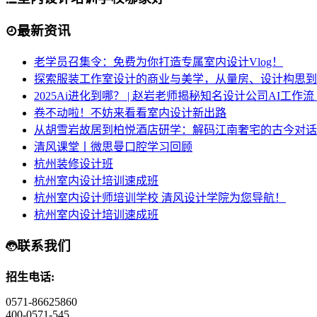
最新资讯
老学员召集令：免费为你打造专属室内设计Vlog！
探索服装工作室设计的商业与美学，从量房、设计构思到
2025Ai进化到哪？ | 赵岩老师揭秘知名设计公司AI工作
卷不动啦！不妨来看看室内设计新出路
从胡雪岩故居到柏悦酒店研学：解码江南奢宅的古今对话
清风课堂丨微思曼口腔学习回顾
杭州装修设计班
杭州室内设计培训速成班
杭州室内设计师培训学校 清风设计学院为您导航！
杭州室内设计培训速成班
联系我们
招生电话:
0571-86625860
400-0571-545