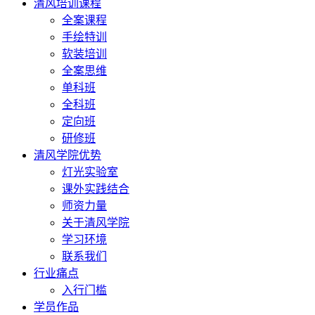
清风培训课程
全案课程
手绘特训
软装培训
全案思维
单科班
全科班
定向班
研修班
清风学院优势
灯光实验室
课外实践结合
师资力量
关于清风学院
学习环境
联系我们
行业痛点
入行门槛
学员作品