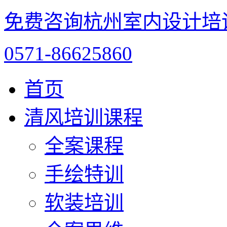
免费咨询杭州室内设计培
0571-86625860
首页
清风培训课程
全案课程
手绘特训
软装培训