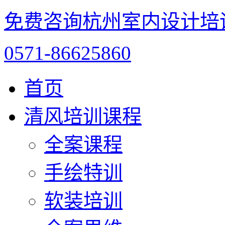
免费咨询杭州室内设计培
0571-86625860
首页
清风培训课程
全案课程
手绘特训
软装培训