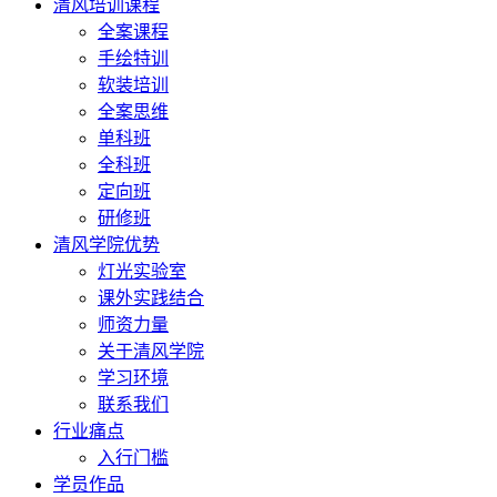
清风培训课程
全案课程
手绘特训
软装培训
全案思维
单科班
全科班
定向班
研修班
清风学院优势
灯光实验室
课外实践结合
师资力量
关于清风学院
学习环境
联系我们
行业痛点
入行门槛
学员作品