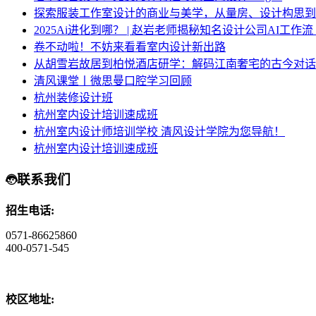
探索服装工作室设计的商业与美学，从量房、设计构思到
2025Ai进化到哪？ | 赵岩老师揭秘知名设计公司AI工作
卷不动啦！不妨来看看室内设计新出路
从胡雪岩故居到柏悦酒店研学：解码江南奢宅的古今对话
清风课堂丨微思曼口腔学习回顾
杭州装修设计班
杭州室内设计培训速成班
杭州室内设计师培训学校 清风设计学院为您导航！
杭州室内设计培训速成班
联系我们
招生电话:
0571-86625860
400-0571-545
校区地址: