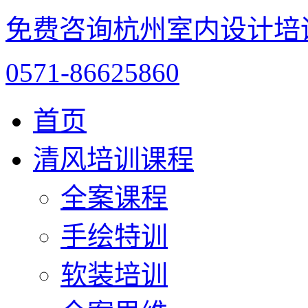
免费咨询杭州室内设计培
0571-86625860
首页
清风培训课程
全案课程
手绘特训
软装培训