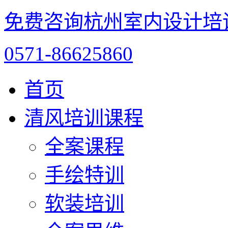
免费咨询杭州室内设计培
0571-86625860
首页
清风培训课程
全案课程
手绘特训
软装培训