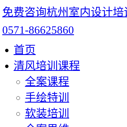
免费咨询杭州室内设计培
0571-86625860
首页
清风培训课程
全案课程
手绘特训
软装培训