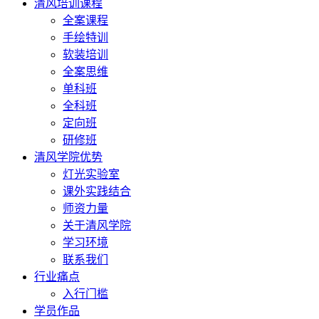
清风培训课程
全案课程
手绘特训
软装培训
全案思维
单科班
全科班
定向班
研修班
清风学院优势
灯光实验室
课外实践结合
师资力量
关于清风学院
学习环境
联系我们
行业痛点
入行门槛
学员作品