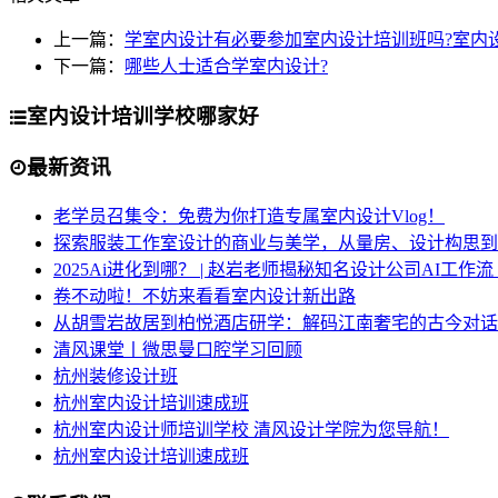
上一篇：
学室内设计有必要参加室内设计培训班吗?室内
下一篇：
哪些人士适合学室内设计?
室内设计培训学校哪家好
最新资讯
老学员召集令：免费为你打造专属室内设计Vlog！
探索服装工作室设计的商业与美学，从量房、设计构思到
2025Ai进化到哪？ | 赵岩老师揭秘知名设计公司AI工作
卷不动啦！不妨来看看室内设计新出路
从胡雪岩故居到柏悦酒店研学：解码江南奢宅的古今对话
清风课堂丨微思曼口腔学习回顾
杭州装修设计班
杭州室内设计培训速成班
杭州室内设计师培训学校 清风设计学院为您导航！
杭州室内设计培训速成班