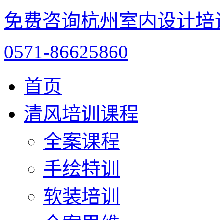
免费咨询杭州室内设计培
0571-86625860
首页
清风培训课程
全案课程
手绘特训
软装培训