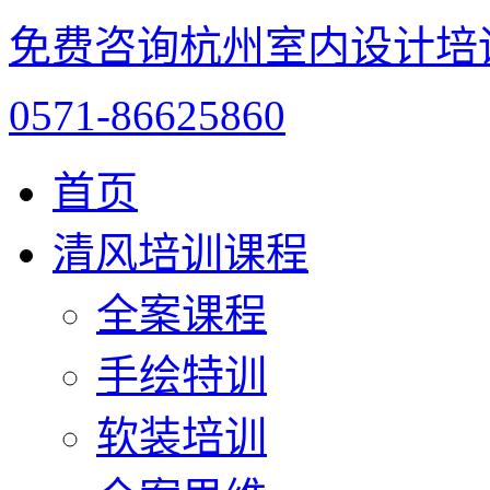
免费咨询杭州室内设计培
0571-86625860
首页
清风培训课程
全案课程
手绘特训
软装培训