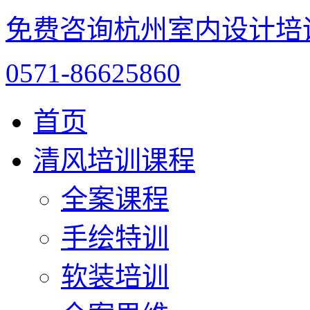
免费咨询杭州室内设计培
0571-86625860
首页
清风培训课程
全案课程
手绘特训
软装培训