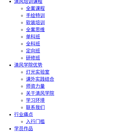
清风培训课程
全案课程
手绘特训
软装培训
全案思维
单科班
全科班
定向班
研修班
清风学院优势
灯光实验室
课外实践结合
师资力量
关于清风学院
学习环境
联系我们
行业痛点
入行门槛
学员作品