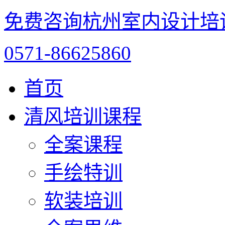
免费咨询杭州室内设计培
0571-86625860
首页
清风培训课程
全案课程
手绘特训
软装培训