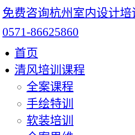
免费咨询杭州室内设计培
0571-86625860
首页
清风培训课程
全案课程
手绘特训
软装培训