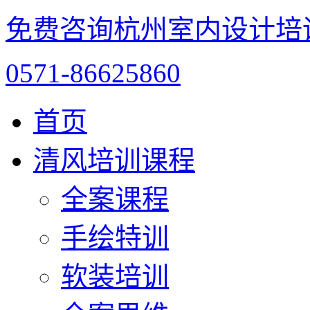
免费咨询杭州室内设计培
0571-86625860
首页
清风培训课程
全案课程
手绘特训
软装培训