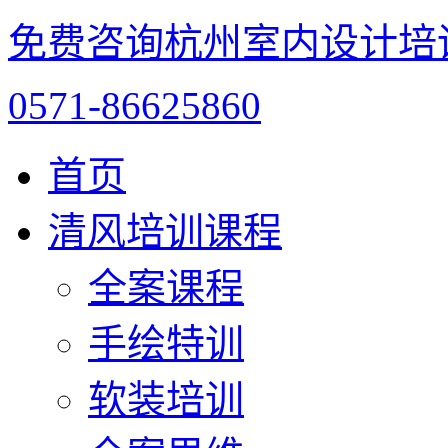
免费咨询杭州室内设计培
0571-86625860
首页
清风培训课程
全案课程
手绘特训
软装培训