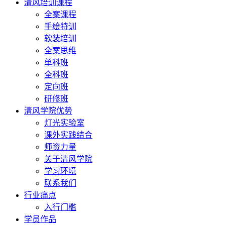
清风培训课程
全案课程
手绘特训
软装培训
全案思维
单科班
全科班
定向班
研修班
清风学院优势
灯光实验室
课外实践结合
师资力量
关于清风学院
学习环境
联系我们
行业痛点
入行门槛
学员作品