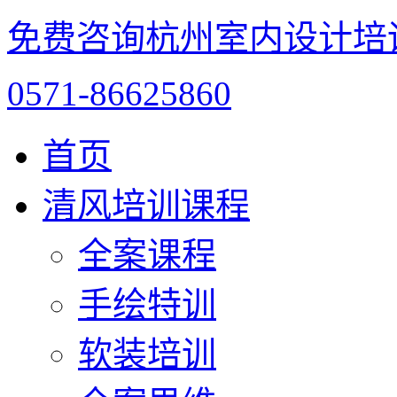
免费咨询杭州室内设计培
0571-86625860
首页
清风培训课程
全案课程
手绘特训
软装培训