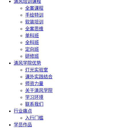
清风培训课程
全案课程
手绘特训
软装培训
全案思维
单科班
全科班
定向班
研修班
清风学院优势
灯光实验室
课外实践结合
师资力量
关于清风学院
学习环境
联系我们
行业痛点
入行门槛
学员作品