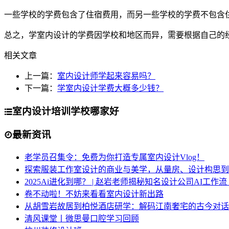
一些学校的学费包含了住宿费用，而另一些学校的学费不包含
总之，学室内设计的学费因学校和地区而异，需要根据自己的
相关文章
上一篇：
室内设计师学起来容易吗？
下一篇：
学室内设计学费大概多少钱？
室内设计培训学校哪家好
最新资讯
老学员召集令：免费为你打造专属室内设计Vlog！
探索服装工作室设计的商业与美学，从量房、设计构思到
2025Ai进化到哪？ | 赵岩老师揭秘知名设计公司AI工作
卷不动啦！不妨来看看室内设计新出路
从胡雪岩故居到柏悦酒店研学：解码江南奢宅的古今对话
清风课堂丨微思曼口腔学习回顾