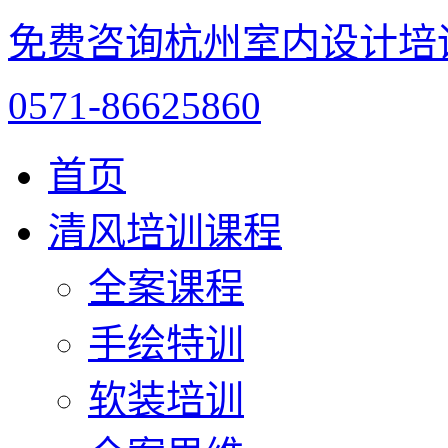
免费咨询杭州室内设计培
0571-86625860
首页
清风培训课程
全案课程
手绘特训
软装培训