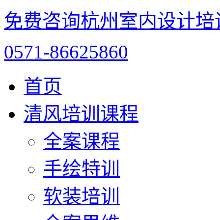
免费咨询杭州室内设计培
0571-86625860
首页
清风培训课程
全案课程
手绘特训
软装培训