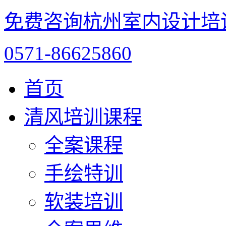
免费咨询杭州室内设计培
0571-86625860
首页
清风培训课程
全案课程
手绘特训
软装培训