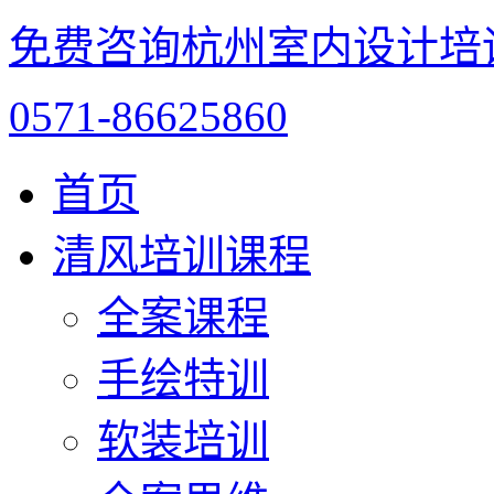
免费咨询杭州室内设计培
0571-86625860
首页
清风培训课程
全案课程
手绘特训
软装培训