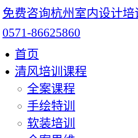
免费咨询杭州室内设计培
0571-86625860
首页
清风培训课程
全案课程
手绘特训
软装培训