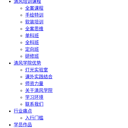
清风培训课程
全案课程
手绘特训
软装培训
全案思维
单科班
全科班
定向班
研修班
清风学院优势
灯光实验室
课外实践结合
师资力量
关于清风学院
学习环境
联系我们
行业痛点
入行门槛
学员作品