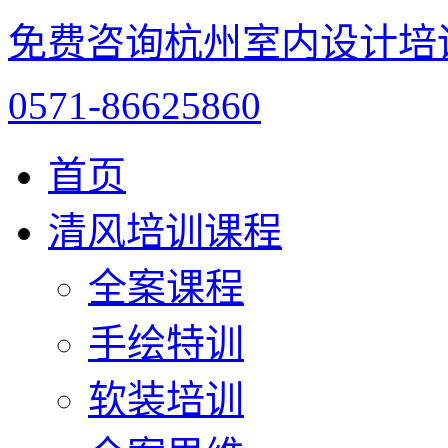
免费咨询杭州室内设计培
0571-86625860
首页
清风培训课程
全案课程
手绘特训
软装培训