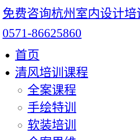
免费咨询杭州室内设计培
0571-86625860
首页
清风培训课程
全案课程
手绘特训
软装培训