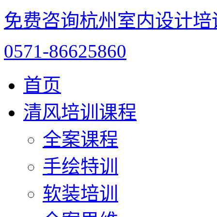
免费咨询杭州室内设计培
0571-86625860
首页
清风培训课程
全案课程
手绘特训
软装培训