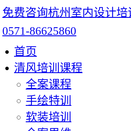
免费咨询杭州室内设计培
0571-86625860
首页
清风培训课程
全案课程
手绘特训
软装培训