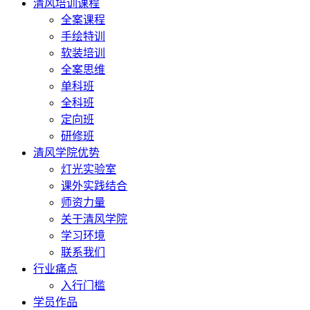
清风培训课程
全案课程
手绘特训
软装培训
全案思维
单科班
全科班
定向班
研修班
清风学院优势
灯光实验室
课外实践结合
师资力量
关于清风学院
学习环境
联系我们
行业痛点
入行门槛
学员作品