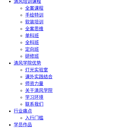
清风培训课程
全案课程
手绘特训
软装培训
全案思维
单科班
全科班
定向班
研修班
清风学院优势
灯光实验室
课外实践结合
师资力量
关于清风学院
学习环境
联系我们
行业痛点
入行门槛
学员作品