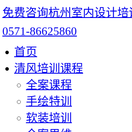
免费咨询杭州室内设计培
0571-86625860
首页
清风培训课程
全案课程
手绘特训
软装培训