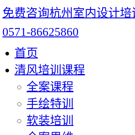
免费咨询杭州室内设计培
0571-86625860
首页
清风培训课程
全案课程
手绘特训
软装培训