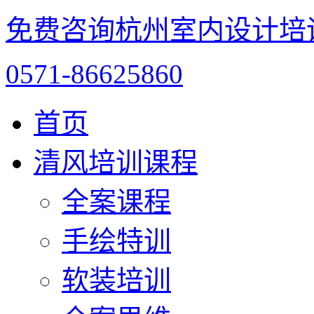
免费咨询杭州室内设计培
0571-86625860
首页
清风培训课程
全案课程
手绘特训
软装培训