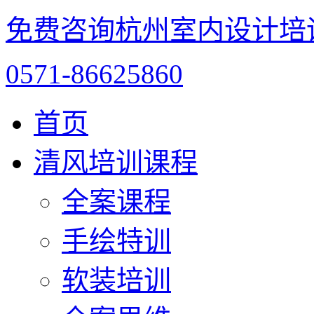
免费咨询杭州室内设计培
0571-86625860
首页
清风培训课程
全案课程
手绘特训
软装培训