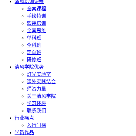
清风培训课程
全案课程
手绘特训
软装培训
全案思维
单科班
全科班
定向班
研修班
清风学院优势
灯光实验室
课外实践结合
师资力量
关于清风学院
学习环境
联系我们
行业痛点
入行门槛
学员作品