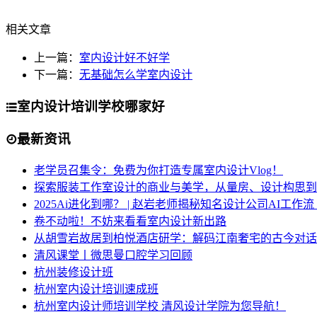
相关文章
上一篇：
室内设计好不好学
下一篇：
无基础怎么学室内设计
室内设计培训学校哪家好
最新资讯
老学员召集令：免费为你打造专属室内设计Vlog！
探索服装工作室设计的商业与美学，从量房、设计构思到
2025Ai进化到哪？ | 赵岩老师揭秘知名设计公司AI工作
卷不动啦！不妨来看看室内设计新出路
从胡雪岩故居到柏悦酒店研学：解码江南奢宅的古今对话
清风课堂丨微思曼口腔学习回顾
杭州装修设计班
杭州室内设计培训速成班
杭州室内设计师培训学校 清风设计学院为您导航！