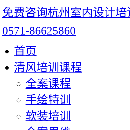
免费咨询杭州室内设计培
0571-86625860
首页
清风培训课程
全案课程
手绘特训
软装培训