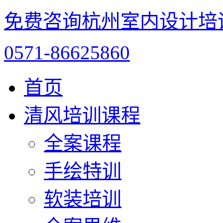
免费咨询杭州室内设计培
0571-86625860
首页
清风培训课程
全案课程
手绘特训
软装培训