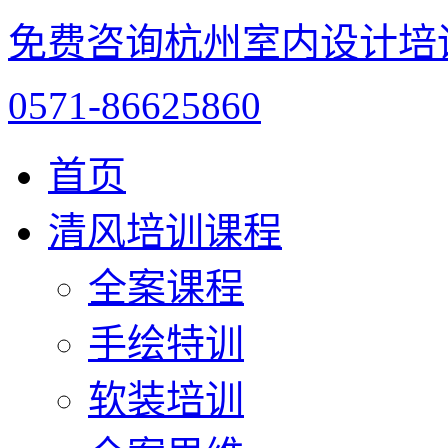
免费咨询杭州室内设计培
0571-86625860
首页
清风培训课程
全案课程
手绘特训
软装培训