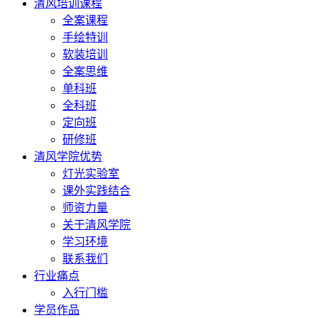
清风培训课程
全案课程
手绘特训
软装培训
全案思维
单科班
全科班
定向班
研修班
清风学院优势
灯光实验室
课外实践结合
师资力量
关于清风学院
学习环境
联系我们
行业痛点
入行门槛
学员作品