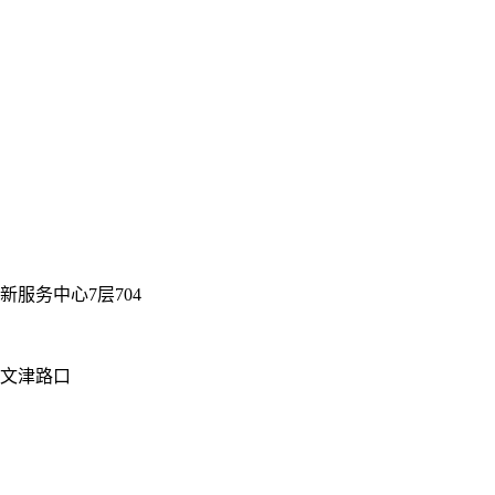
服务中心7层704
街文津路口