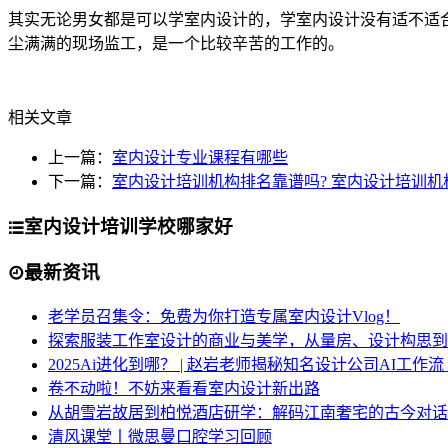
其实无论男女都是可以学室内设计的，学室内设计没有适不适
尘满满的现场监工，是一个比较辛苦的工作的。
相关文章
上一篇：
室内设计专业课程有哪些
下一篇：
室内设计培训机构排名靠谱吗? 室内设计培训机
室内设计培训学校哪家好
最新资讯
老学员召集令：免费为你打造专属室内设计Vlog！
探索服装工作室设计的商业与美学，从量房、设计构思到
2025Ai进化到哪？ | 赵岩老师揭秘知名设计公司AI工作
卷不动啦！不妨来看看室内设计新出路
从胡雪岩故居到柏悦酒店研学：解码江南奢宅的古今对话
清风课堂丨微思曼口腔学习回顾