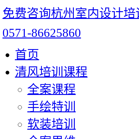
免费咨询杭州室内设计培
0571-86625860
首页
清风培训课程
全案课程
手绘特训
软装培训