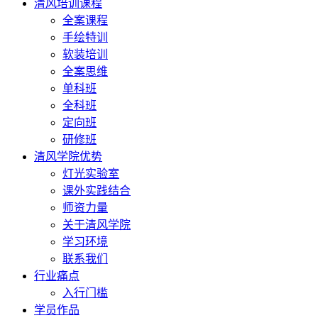
清风培训课程
全案课程
手绘特训
软装培训
全案思维
单科班
全科班
定向班
研修班
清风学院优势
灯光实验室
课外实践结合
师资力量
关于清风学院
学习环境
联系我们
行业痛点
入行门槛
学员作品