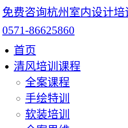
免费咨询杭州室内设计培
0571-86625860
首页
清风培训课程
全案课程
手绘特训
软装培训